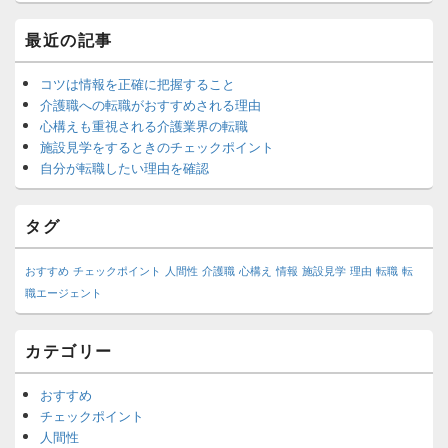
メ
最近の記事
イ
ン
サ
コツは情報を正確に把握すること
イ
介護職への転職がおすすめされる理由
ド
心構えも重視される介護業界の転職
バ
施設見学をするときのチェックポイント
ー
自分が転職したい理由を確認
ウ
ィ
ジ
タグ
ェ
ッ
ト
おすすめ
チェックポイント
人間性
介護職
心構え
情報
施設見学
理由
転職
転
エ
職エージェント
リ
ア
カテゴリー
おすすめ
チェックポイント
人間性