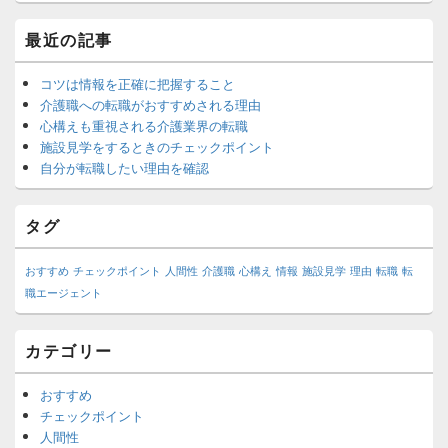
メ
最近の記事
イ
ン
サ
コツは情報を正確に把握すること
イ
介護職への転職がおすすめされる理由
ド
心構えも重視される介護業界の転職
バ
施設見学をするときのチェックポイント
ー
自分が転職したい理由を確認
ウ
ィ
ジ
タグ
ェ
ッ
ト
おすすめ
チェックポイント
人間性
介護職
心構え
情報
施設見学
理由
転職
転
エ
職エージェント
リ
ア
カテゴリー
おすすめ
チェックポイント
人間性